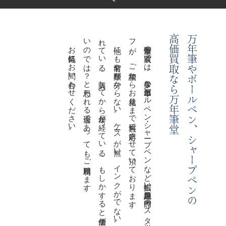
お気軽にお問い合わせください。
。
他に
も
名前や
種類が
分か
ら
な
い
。
ケ
ース
が
無い
。
イ
ン
ク
が
で
な
い
。
汚
れ
て
い
る
。
購入し
て
か
ら
年月が
経っ
て
い
る
。
も
し
か
す
る
と
価値が
な
い
の
で
は
？
と
思わ
れ
る
場合で
あ
っ
て
も
ご
利用頂け
ま
す
。
万年筆堂の
買取で
は
、
希少な
万年筆・ボ
ール
ペ
ン
・シ
ャ
ープ
ペ
ン
な
ど
幅広い
筆記用具を
専門の
ス
タ
ッ
フ
が
、
ご
相談か
ら
お
見積り
ま
で
無料で
対応さ
せ
て
頂い
て
お
り
ま
す
高価買取なら万年筆堂
万年筆やボールペン
、
シャープペンの