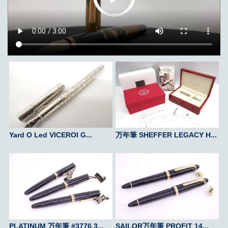
Yard O Led VICEROI G...
万年筆 SHEFFER LEGACY H...
PLATINUM 万年筆 #3776 3...
SAILOR万年筆 PROFIT 14...