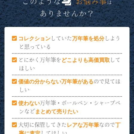
コレクション
していた
万年筆を処分
しよう
と思っている
とにかく万年筆を
どこよりも高価買取
して
ほしい
価値の分からない万年筆がある
ので見てほ
しい
使わない
万年筆・ボールペン・シャープペ
ンなど
まとめて売りたい
大切に保管してきた
レアな万年筆
なので
丁
寧に査定
してほしい