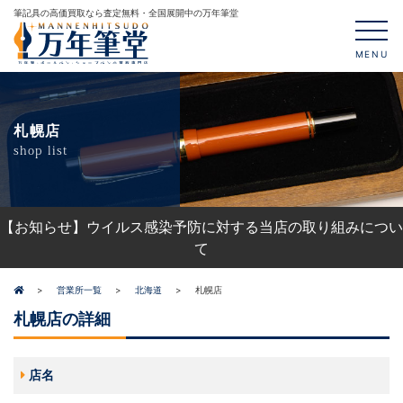
筆記具の高価買取なら査定無料・全国展開中の万年筆堂
MENU
札幌店
shop list
【お知らせ】ウイルス感染予防に対する当店の取り組みについ
て
営業所一覧
北海道
札幌店
札幌店の詳細
店名