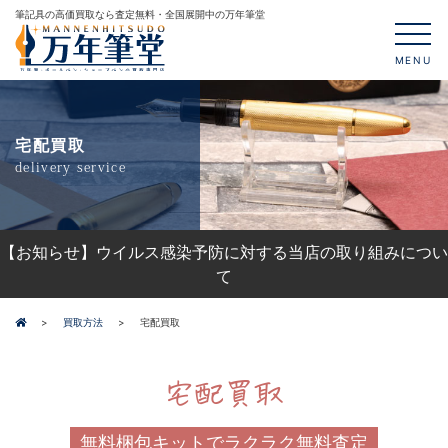
筆記具の高価買取なら査定無料・全国展開中の万年筆堂
MENU
宅配買取
delivery service
【お知らせ】ウイルス感染予防に対する当店の取り組みについ
て
買取方法
宅配買取
宅配買取
無料梱包キットでラクラク無料査定