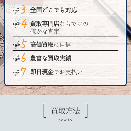
全国どこでも対応
買取専門店
ならではの
確かな査定
高価買取
に自信
豊富な買取実績
即日現金
でお支払い
買取方法
how to