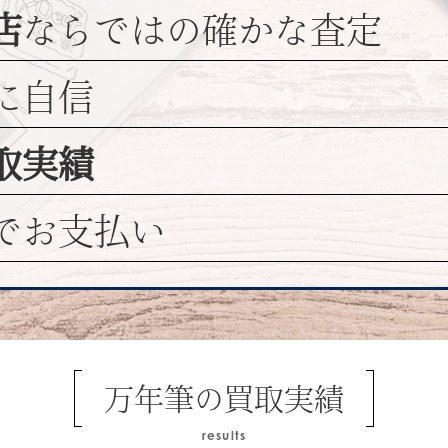
店
ならではの
確かな査定
に自信
取実績
でお支払い
万年筆の買取実績
results