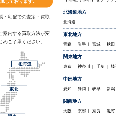
施しております。
北海道地方
張・宅配での査定・買取
北海道
ご案内する買取方法が変
東北地方
じめご了承ください。
青森
岩手
宮城
秋田
関東地方
東京
神奈川
千葉
埼
中部地方
愛知
静岡
岐阜
新潟
関西地方
大阪
京都
奈良
滋賀