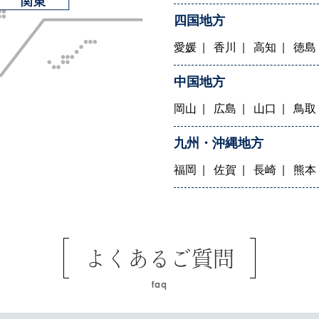
四国地方
愛媛
香川
高知
徳島
中国地方
岡山
広島
山口
鳥取
九州・沖縄地方
福岡
佐賀
長崎
熊本
よくあるご質問
faq