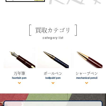
買取カテゴリ
category list
万年筆
ボールペン
シャープペン
fountain pen
ballpoint pen
mechanical pencil