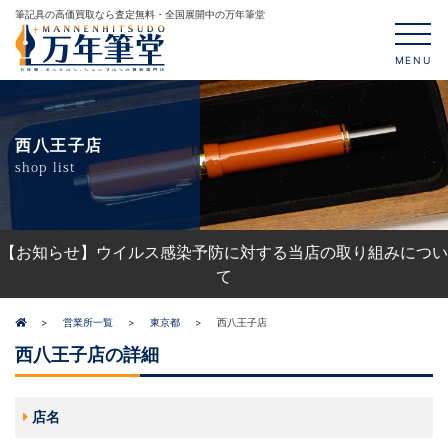
筆記具の高価買取なら査定無料・全国展開中の万年筆堂
MENU
西八王子店
shop list
【お知らせ】ウイルス感染予防に対する当店の取り組みについ
て
営業所一覧
東京都
西八王子店
西八王子店の詳細
店名