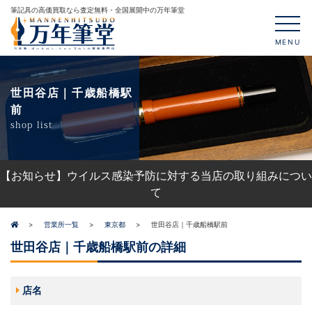
筆記具の高価買取なら査定無料・全国展開中の万年筆堂
MENU
世田谷店｜千歳船橋駅
前
shop list
【お知らせ】ウイルス感染予防に対する当店の取り組みについ
て
営業所一覧
東京都
世田谷店｜千歳船橋駅前
世田谷店｜千歳船橋駅前の詳細
店名