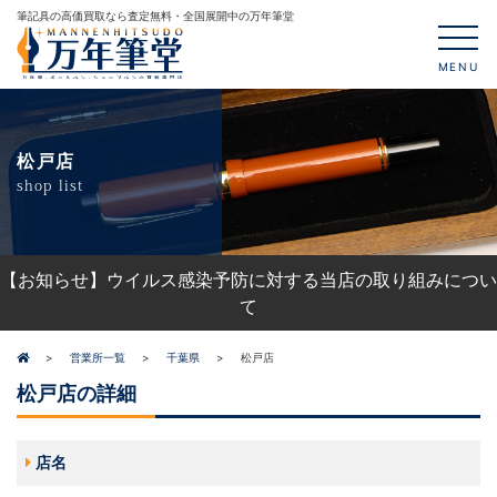
筆記具の高価買取なら査定無料・全国展開中の万年筆堂
MENU
松戸店
shop list
【お知らせ】ウイルス感染予防に対する当店の取り組みについ
て
営業所一覧
千葉県
松戸店
松戸店の詳細
店名