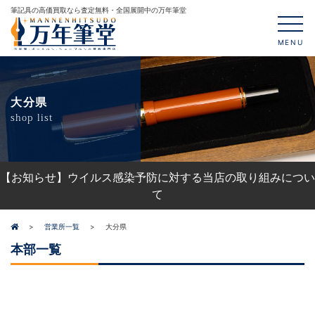
筆記具の高価買取なら査定無料・全国展開中の万年筆堂
MENU
大分県
shop list
【お知らせ】ウイルス感染予防に対する当店の取り組みについ
て
営業所一覧
大分県
本部一覧