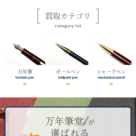
買取カテゴリ
category list
万年筆
ボールペン
シャープペン
fountain pen
ballpoint pen
mechanical pencil