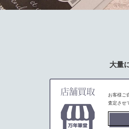
大量
店舗買取
お客様ご
査定させ