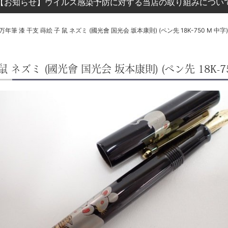
【お知らせ】ウイルス感染予防に対する当店の取り組みについ
T 万年筆 漆 干支 蒔絵 子 鼠 ネズミ (國光會 国光会 坂本康則) (ペン先 18K-750 M 中字)
 鼠 ネズミ (國光會 国光会 坂本康則) (ペン先 18K-75