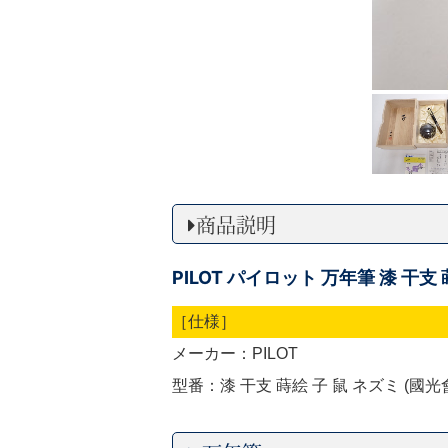
商品説明
PILOT パイロット 万年筆 漆 干支 
［仕様］
メーカー：PILOT
型番：漆 干支 蒔絵 子 鼠 ネズミ (國光會 国