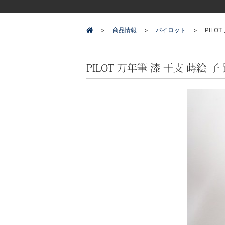
商品情報
パイロット
PILO
PILOT 万年筆 漆 干支 蒔絵 子