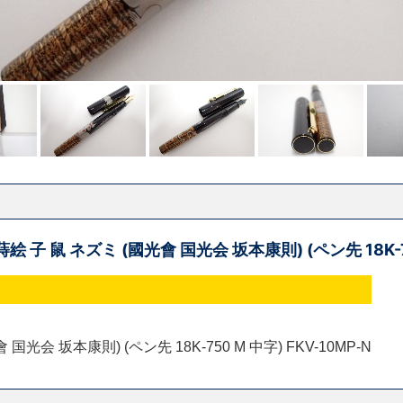
蒔絵 子 鼠 ネズミ (國光會 国光会 坂本康則) (ペン先 18K-7
光会 坂本康則) (ペン先 18K-750 M 中字) FKV-10MP-N