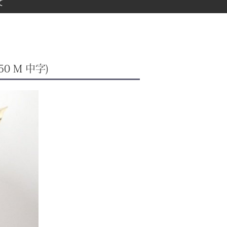
て
0 M 中字)