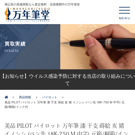
筆記具の高価買取なら査定無料・全国展開中の万年筆堂
MENU
買取実績
results
【お知らせ】ウイルス感染予防に対する当店の取り組みについ
て
商品情報
パイロット
美品 PILOT パイロット 万年筆 漆 干支 蒔絵 亥 猪 イノシシ (ペン先 18K-750 M 中字) 元
箱/桐箱/インク付
美品 PILOT パイロット 万年筆 漆 干支 蒔絵 亥 猪
イノシシ (ペン先 18K-750 M 中字) 元箱/桐箱/イン