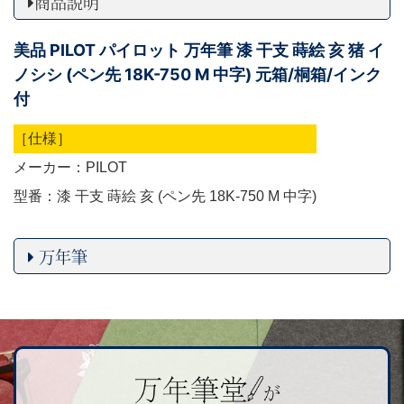
商品説明
美品 PILOT パイロット 万年筆 漆 干支 蒔絵 亥 猪 イ
ノシシ (ペン先 18K-750 M 中字) 元箱/桐箱/インク
付
［仕様］
メーカー：PILOT
型番：漆 干支 蒔絵 亥 (ペン先 18K-750 M 中字)
万年筆