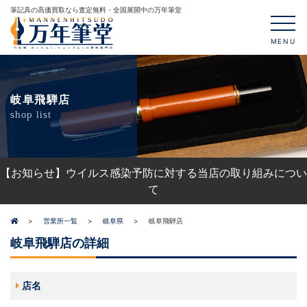
筆記具の高価買取なら査定無料・全国展開中の万年筆堂
MENU
岐阜飛騨店
shop list
【お知らせ】ウイルス感染予防に対する当店の取り組みについ
て
営業所一覧
岐阜県
岐阜飛騨店
岐阜飛騨店の詳細
店名